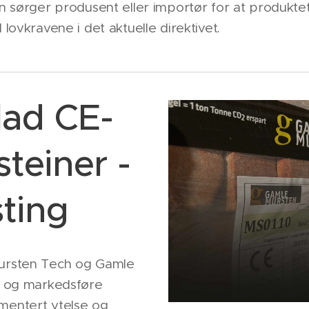
 sørger produsent eller importør for at produktet
ovkravene i det aktuelle direktivet.
lad CE-
teiner -
sting
ursten Tech og Gamle
e og markedsføre
entert ytelse og