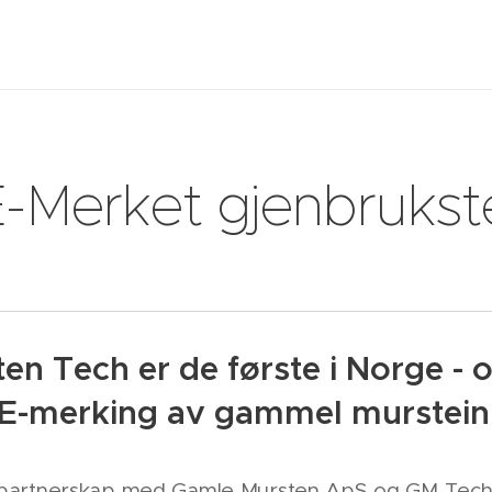
-Merket gjenbrukst
n Tech er de første i Norge - o
CE-merking av gammel murstein
rt partnerskap med Gamle Mursten ApS og GM Tech