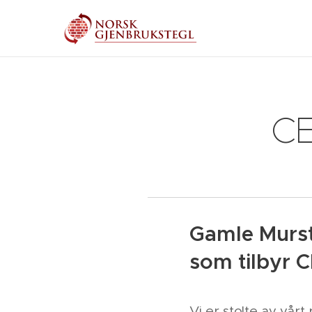
CE
Gamle Murste
som tilbyr 
Vi er stolte av vå