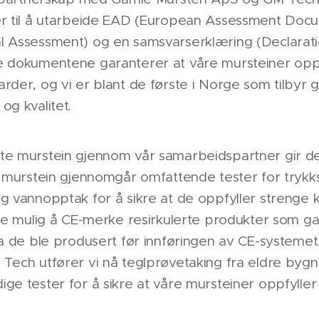
er til å utarbeide EAD (European Assessment Doc
l Assessment) og en samsvarserklæring (Declarati
e dokumentene garanterer at våre mursteiner oppf
rder, og vi er blant de første i Norge som tilbyr
og kvalitet.
te murstein gjennom vår samarbeidspartner gir de
r murstein gjennomgår omfattende tester for trykk
g vannopptak for å sikre at de oppfyller strenge k
kke mulig å CE-merke resirkulerte produkter som g
da de ble produsert før innføringen av CE-systeme
Tech utfører vi nå teglprøvetaking fra eldre bygn
ge tester for å sikre at våre mursteiner oppfylle