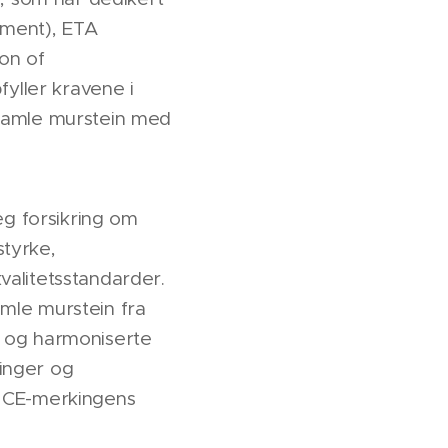
ument), ETA
on of
yller kravene i
 gamle murstein med
g forsikring om
styrke,
valitetsstandarder.
amle murstein fra
t og harmoniserte
inger og
r CE-merkingens