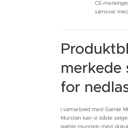
CE-merkingen
samsvar med l
Produktb
merkede s
for nedla
I samarbeid med Gamle M
Mursten kan vi både selg
gamle murstein med dokum