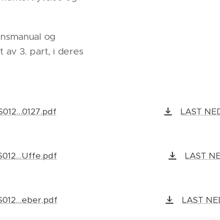
onsmanual og
t av 3. part, i deres
12...0127.pdf
LAST NED
12...Uffe.pdf
LAST NED
12...eber.pdf
LAST NED