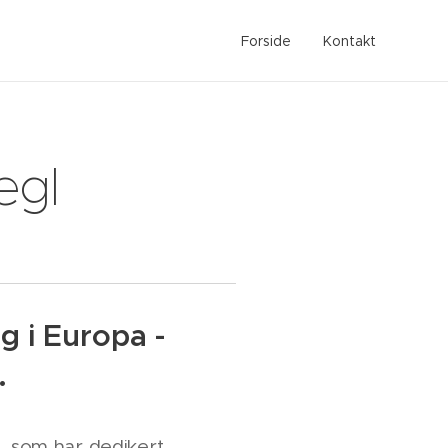
Forside
Kontakt
egl
g i Europa -
.
, som har dedikert