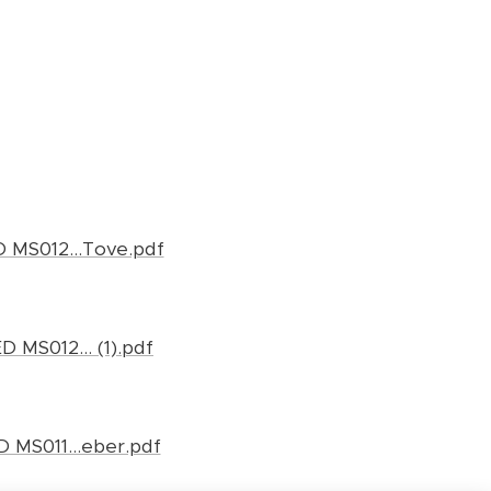
 MS012...Tove.pdf
 MS012... (1).pdf
 MS011...eber.pdf