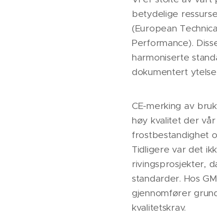
betydelige ressurs
(European Technica
Performance). Diss
harmoniserte standa
dokumentert ytelse 
CE-merking av bruk
høy kvalitet der vå
frostbestandighet o
Tidligere var det i
rivingsprosjekter, 
standarder. Hos GM 
gjennomfører grundi
kvalitetskrav.